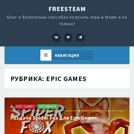
FREESTEAM
Блог о бесплатных способах получать игры в Steam и не
только!
VK
Twitter
Telegram
РУБРИКА:
EPIC GAMES
EPIC GAMES
АКТИВНАЯ
/
Раздача Spider Fox для EpicGames