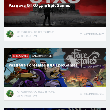
Раздача OTXO для EpicGames
ОПУБЛИКОВАНО
1 НЕДЕЛЯ
НАЗАД
0 КОММЕНТАРИЕВ
АВТОР:
FREESTEAM
EPIC GAMES
ЗАКОНЧИЛАСЬ
/
Раздача Foretales для EpicGames
ОПУБЛИКОВАНО
2 НЕДЕЛИ
НАЗАД
0 КОММЕНТАРИЕВ
АВТОР:
FREESTEAM