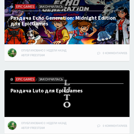
EPIC GAMES
ЗАКОНЧИЛАСЬ
/
Раздача Echo Generation: Midnight Edition
для EpicGames
ОПУБЛИКОВАНО
3 НЕДЕЛИ
НАЗАД
0 КОММЕНТАРИЕВ
АВТОР:
FREESTEAM
EPIC GAMES
ЗАКОНЧИЛАСЬ
/
Раздача Luto для EpicGames
ОПУБЛИКОВАНО
3 НЕДЕЛИ
НАЗАД
0 КОММЕНТАРИЕВ
АВТОР:
FREESTEAM