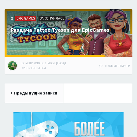
EPIC GAMES
ЗАКОНЧИЛАСЬ
/
Раздача Tattoo Tycoon для EpicGames
ОПУБЛИКОВАНО
1 МЕСЯЦ
НАЗАД
0 КОММЕНТАРИЕВ
АВТОР:
FREESTEAM
Навигация
Предыдущие записи
по
записям