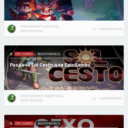
ОПУБЛИКОВАНО
2 ДНЯ
НАЗАД
0 КОММЕНТАРИЕВ
АВТОР:
FREESTEAM
EPIC GAMES
ЗАКОНЧИЛАСЬ
/
Раздача Sol Cesto для EpicGames
ОПУБЛИКОВАНО
1 НЕДЕЛЯ
НАЗАД
2 КОММЕНТАРИЕВ
АВТОР:
FREESTEAM
EPIC GAMES
ЗАКОНЧИЛАСЬ
/