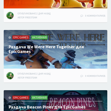
ОПУБЛИКОВАНО
2 ДНЯ
НАЗАД
0 КОММЕНТАРИЕВ
АВТОР:
FREESTEAM
EPIC GAMES
АКТИВНАЯ
/
Раздача We Were Here Together для
EpicGames
ОПУБЛИКОВАНО
2 ДНЯ
НАЗАД
0 КОММЕНТАРИЕВ
АВТОР:
FREESTEAM
EPIC GAMES
АКТИВНАЯ
/
Раздача Beacon Pines для EpicGames