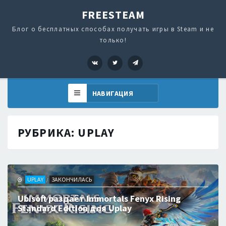
FREESTEAM
Блог о бесплатных способах получать игры в Steam и не
только!
VK
Twitter
Telegram
РУБРИКА:
UPLAY
UPLAY
ЗАКОНЧИЛАСЬ
/
Ubisoft раздаёт Immortals Fenyx Rising
Standard Edition для Uplay