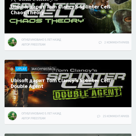
Ubisoft дарит Tom Clancy’s Splinter Cell
Chaos Theory
ОПУБЛИКОВАНО
5 ЛЕТ
НАЗАД
2 КОММЕНТАРИЕВ
АВТОР:
FREESTEAM
UPLAY
ЗАКОНЧИЛАСЬ
/
Ubisoft дарит Tom Clancy’s Splinter Cell
Double Agent
ОПУБЛИКОВАНО
5 ЛЕТ
НАЗАД
25 КОММЕНТАРИЕВ
АВТОР:
FREESTEAM