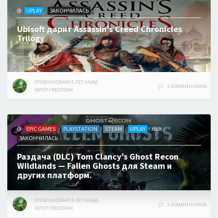
UPLAY
ЗАКОНЧИЛАСЬ
/
Ubisoft дарит Assassin’s Creed Chronicles
Trilogy
ОПУБЛИКОВАНО
5 ЛЕТ
НАЗАД
2 КОММЕНТАРИЕВ
АВТОР:
FREESTEAM
EPIC GAMES
PLAYSTATION
STEAM
UPLAY
/
/
/
/
XBOX
/
ЗАКОНЧИЛАСЬ
Раздача (DLC) Tom Clancy’s Ghost Recon
Wildlands — Fallen Ghosts для Steam и
других платформ.
ОПУБЛИКОВАНО
5 ЛЕТ
НАЗАД
2 КОММЕНТАРИЕВ
АВТОР:
FREESTEAM