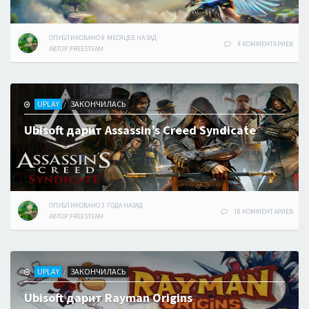
ОПУБЛИКОВАНО
9 МЕСЯЦЕВ
НАЗАД
4 КОММЕНТАРИЕВ
АВТОР:
FREESTEAM
UPLAY
ЗАКОНЧИЛАСЬ
/
Ubisoft дарит Assassin’s Creed Syndicate
ОПУБЛИКОВАНО
3 ГОДА
НАЗАД
18 КОММЕНТАРИЕВ
АВТОР:
FREESTEAM
UPLAY
ЗАКОНЧИЛАСЬ
/
Ubisoft дарит Rayman Origins