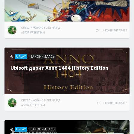
ОПУБЛИКОВАНО
5 ЛЕТ
НАЗАД
14 КОММЕНТАРИЕВ
АВТОР:
FREESTEAM
UPLAY
ЗАКОНЧИЛАСЬ
/
Ubisoft дарит Anno 1404 History Edition
ОПУБЛИКОВАНО
5 ЛЕТ
НАЗАД
0 КОММЕНТАРИЕВ
АВТОР:
FREESTEAM
UPLAY
ЗАКОНЧИЛАСЬ
/