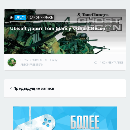
UPLAY
ЗАКОНЧИЛАСЬ
/
Ubisoft дарит Tom Clancy’s Ghost Recon
ОПУБЛИКОВАНО
5 ЛЕТ
НАЗАД
4 КОММЕНТАРИЕВ
АВТОР:
FREESTEAM
Навигация
Предыдущие записи
по
записям