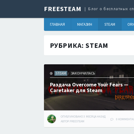
FREESTEAM
Блог о бесплатных сп
ГЛАВНАЯ
МАГАЗИН
STEAM
ORI
РУБРИКА:
STEAM
STEAM
ЗАКОНЧИЛАСЬ
/
Раздача Overcome Your Fears —
Caretaker для Steam
ОПУБЛИКОВАНО
3 МЕСЯЦА
НАЗАД
0 КОММЕНТА
АВТОР:
FREESTEAM