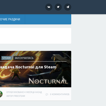
VK
Twitter
Telegram
ОЧИЕ РАЗДАЧИ
STEAM
ЗАКОНЧИЛАСЬ
/
Раздача Nocturnal для Steam
ОПУБЛИКОВАНО
4 МЕСЯЦА
НАЗАД
0 КОММЕНТАРИЕВ
АВТОР:
FREESTEAM