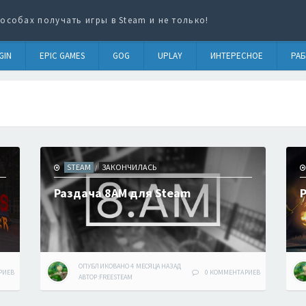
особах получать игры в Steam и не только!
GIN
EPIC GAMES
GOG
UPLAY
ИНТЕРЕСНОЕ
РАБ
STEAM
ЗАКОНЧИЛАСЬ
/
Раздача 8AM для Steam
ОПУБЛИКОВАНО
4 МЕСЯЦА
НАЗАД
РИЕВ
0 КОММЕНТАРИЕВ
АВТОР:
FREESTEAM