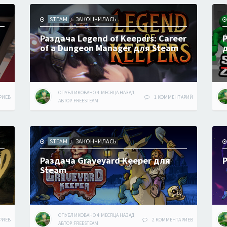
STEAM
ЗАКОНЧИЛАСЬ
/
Раздача Legend of Keepers: Career
Р
of a Dungeon Manager для Steam
ОПУБЛИКОВАНО
4 МЕСЯЦА
НАЗАД
РИЕВ
1 КОММЕНТАРИЙ
АВТОР:
FREESTEAM
STEAM
ЗАКОНЧИЛАСЬ
/
d
Раздача Graveyard Keeper для
Steam
ОПУБЛИКОВАНО
4 МЕСЯЦА
НАЗАД
РИЕВ
2 КОММЕНТАРИЕВ
АВТОР:
FREESTEAM