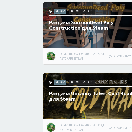
STEAM
ЗАКОНЧИЛАСЬ
/
Раздача SurrounDead Poly
Construction для Steam
ОПУБЛИКОВАНО
4 МЕСЯЦА
НАЗАД
0 КОММЕНТА
АВТОР:
FREESTEAM
STEAM
ЗАКОНЧИЛАСЬ
/
Раздача Uncanny Tales: Cold Roa
для Steam
ОПУБЛИКОВАНО
4 МЕСЯЦА
НАЗАД
0 КОММЕНТА
АВТОР:
FREESTEAM