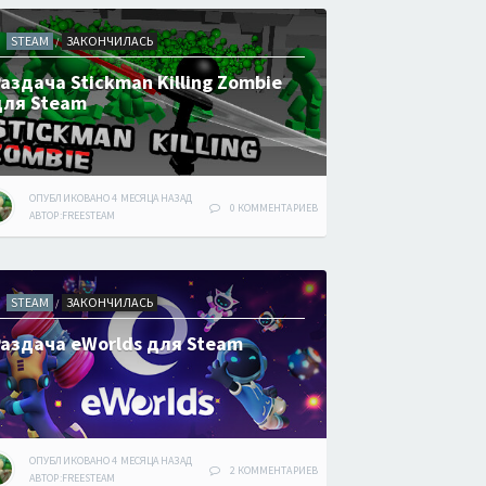
STEAM
ЗАКОНЧИЛАСЬ
/
аздача Stickman Killing Zombie
для Steam
ОПУБЛИКОВАНО
4 МЕСЯЦА
НАЗАД
0 КОММЕНТАРИЕВ
АВТОР:
FREESTEAM
STEAM
ЗАКОНЧИЛАСЬ
/
Раздача eWorlds для Steam
ОПУБЛИКОВАНО
4 МЕСЯЦА
НАЗАД
2 КОММЕНТАРИЕВ
АВТОР:
FREESTEAM