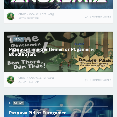
ОПУБЛИКОВАНО
11 ЛЕТ
НАЗАД
7 КОММЕНТАРИЕВ
АВТОР:
FREESTEAM
STEAM
Раздача Time Gentlemen от PCgamer и
Bundle Stars
ОПУБЛИКОВАНО
11 ЛЕТ
НАЗАД
8 КОММЕНТАРИЕВ
АВТОР:
FREESTEAM
STEAM
Раздача Pid от Eurogamer