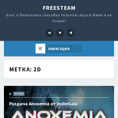
FREESTEAM
Блог о бесплатных способах получать игры в Steam и не
только!
VK
Twitter
Telegram
МЕТКА:
2D
STEAM
Раздача Anoxemia от IndieGala