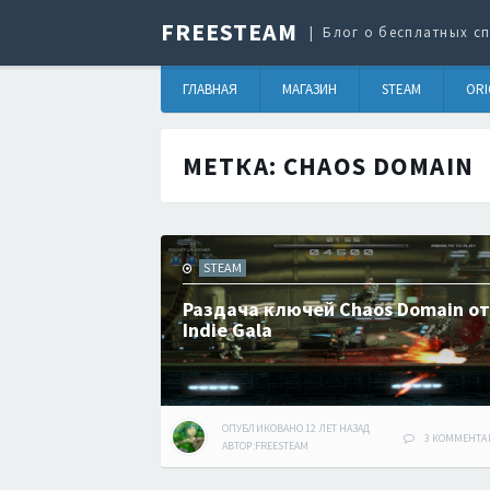
FREESTEAM
Блог о бесплатных сп
ГЛАВНАЯ
МАГАЗИН
STEAM
ORI
МЕТКА:
CHAOS DOMAIN
STEAM
Раздача ключей Chaos Domain от
Indie Gala
ОПУБЛИКОВАНО
12 ЛЕТ
НАЗАД
3 КОММЕНТА
АВТОР:
FREESTEAM