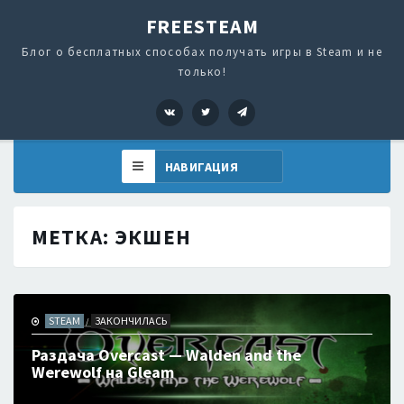
FREESTEAM
Блог о бесплатных способах получать игры в Steam и не
только!
VK
Twitter
Telegram
МЕТКА:
ЭКШЕН
STEAM
ЗАКОНЧИЛАСЬ
/
Раздача Overcast — Walden and the
Werewolf на Gleam