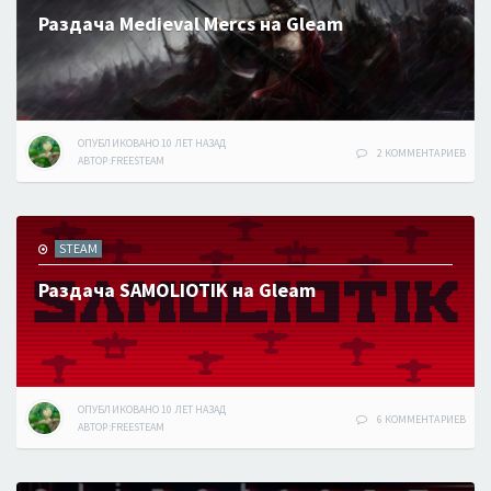
Раздача Medieval Mercs на Gleam
ОПУБЛИКОВАНО
10 ЛЕТ
НАЗАД
2 КОММЕНТАРИЕВ
АВТОР:
FREESTEAM
STEAM
Раздача SAMOLIOTIK на Gleam
ОПУБЛИКОВАНО
10 ЛЕТ
НАЗАД
6 КОММЕНТАРИЕВ
АВТОР:
FREESTEAM