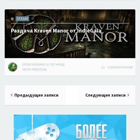
STEAM
Раздача Kraven Manor от IndieGala
ОПУБЛИКОВАНО
10 ЛЕТ
НАЗАД
4 КОММЕНТАРИЕВ
АВТОР:
FREESTEAM
Навигация
Предыдущие записи
Следующие записи
по
записям