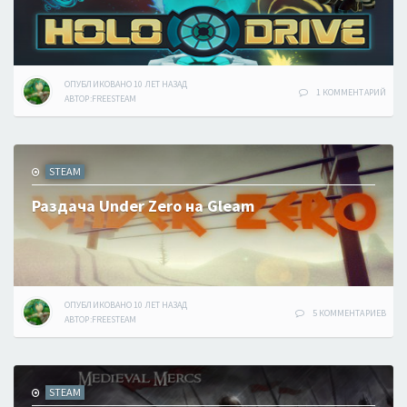
ОПУБЛИКОВАНО
10 ЛЕТ
НАЗАД
1 КОММЕНТАРИЙ
АВТОР:
FREESTEAM
STEAM
Раздача Under Zero на Gleam
ОПУБЛИКОВАНО
10 ЛЕТ
НАЗАД
5 КОММЕНТАРИЕВ
АВТОР:
FREESTEAM
STEAM