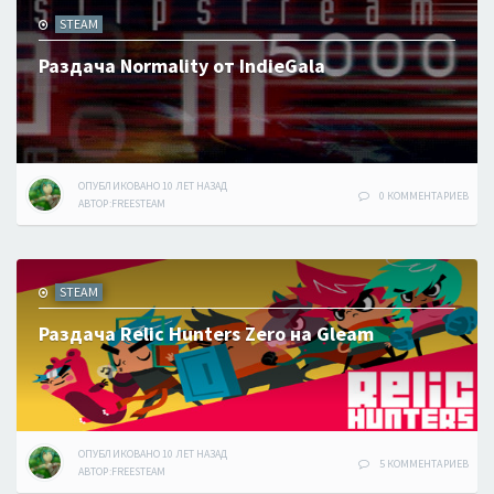
STEAM
Раздача Normality от IndieGala
ОПУБЛИКОВАНО
10 ЛЕТ
НАЗАД
0 КОММЕНТАРИЕВ
АВТОР:
FREESTEAM
STEAM
Раздача Relic Hunters Zero на Gleam
ОПУБЛИКОВАНО
10 ЛЕТ
НАЗАД
5 КОММЕНТАРИЕВ
АВТОР:
FREESTEAM