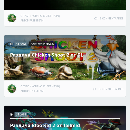
ОПУБЛИКОВАНО
10 ЛЕТ
НАЗАД
7 КОММЕНТАРИЕВ
АВТОР:
FREESTEAM
STEAM
ЗАКОНЧИЛАСЬ
/
Раздача Chicken Shoot 2 от DLH
ОПУБЛИКОВАНО
10 ЛЕТ
НАЗАД
10 КОММЕНТАРИЕВ
АВТОР:
FREESTEAM
STEAM
Раздача Bloo Kid 2 от failmid