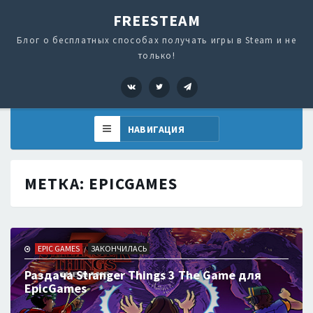
FREESTEAM
Блог о бесплатных способах получать игры в Steam и не
только!
VK
Twitter
Telegram
МЕТКА:
EPICGAMES
EPIC GAMES
ЗАКОНЧИЛАСЬ
/
Раздача Stranger Things 3 The Game для
EpicGames