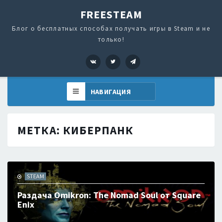
FREESTEAM
Блог о бесплатных способах получать игры в Steam и не
только!
VK
Twitter
Telegram
МЕТКА:
КИБЕРПАНК
STEAM
Раздача Omikron: The Nomad Soul от Square
Enix