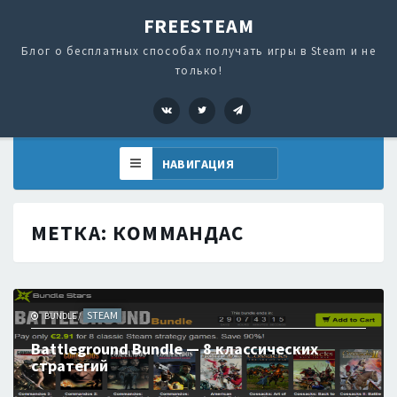
FREESTEAM
Блог о бесплатных способах получать игры в Steam и не
только!
VK
Twitter
Telegram
МЕТКА:
КОММАНДАС
STEAM
BUNDLE
/
Battleground Bundle — 8 классических
стратегий