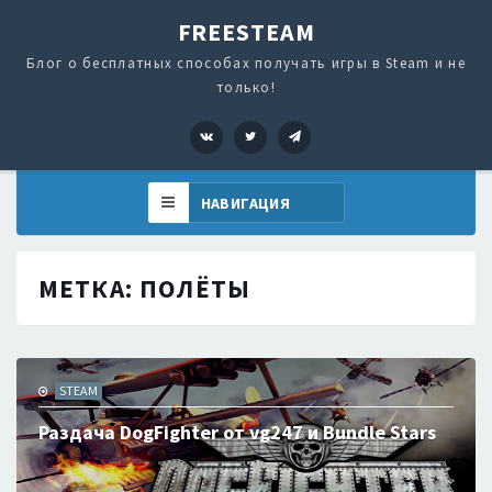
FREESTEAM
Блог о бесплатных способах получать игры в Steam и не
только!
VK
Twitter
Telegram
МЕТКА:
ПОЛЁТЫ
STEAM
Раздача DogFighter от vg247 и Bundle Stars