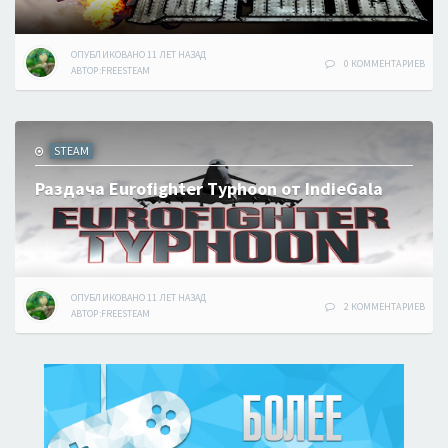
ОПУБЛИКОВАНО
11 ЛЕТ
НАЗАД
0 КОММЕНТАРИЕВ
АВТОР:
FREESTEAM
STEAM
Раздача Eurofighter Typhoon от IndieGala
ОПУБЛИКОВАНО
11 ЛЕТ
НАЗАД
2 КОММЕНТАРИЕВ
АВТОР:
FREESTEAM