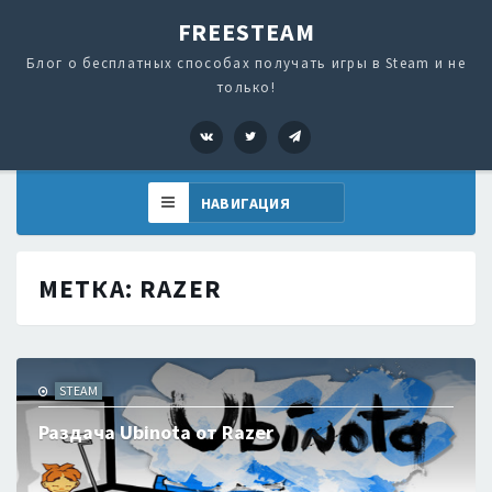
FREESTEAM
Блог о бесплатных способах получать игры в Steam и не
только!
VK
Twitter
Telegram
МЕТКА:
RAZER
STEAM
Раздача Ubinota от Razer