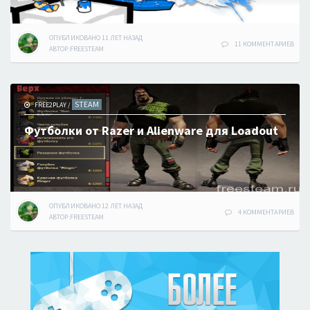
ОПУБЛИКОВАНО
11 ЛЕТ
НАЗАД
11 КОММЕНТАРИЕВ
АВТОР:
FREESTEAM
STEAM
FREE2PLAY
/
Футболки от Razer и Alienware для Loadout
ОПУБЛИКОВАНО
12 ЛЕТ
НАЗАД
4 КОММЕНТАРИЕВ
АВТОР:
FREESTEAM