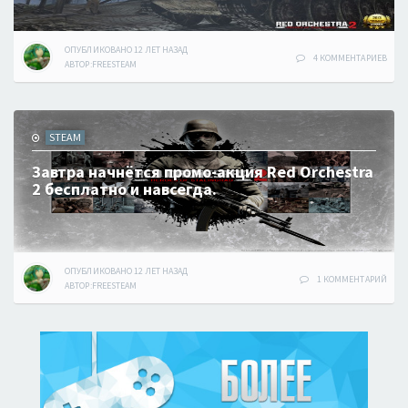
ОПУБЛИКОВАНО
12 ЛЕТ
НАЗАД
4 КОММЕНТАРИЕВ
АВТОР:
FREESTEAM
STEAM
Завтра начнётся промо-акция Red Orchestra
2 бесплатно и навсегда.
ОПУБЛИКОВАНО
12 ЛЕТ
НАЗАД
1 КОММЕНТАРИЙ
АВТОР:
FREESTEAM