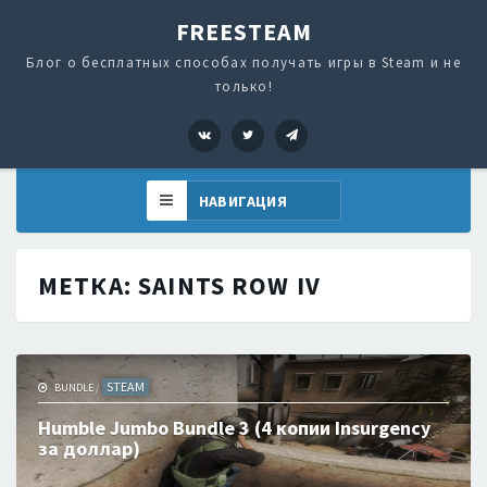
FREESTEAM
Блог о бесплатных способах получать игры в Steam и не
только!
VK
Twitter
Telegram
МЕТКА:
SAINTS ROW IV
STEAM
BUNDLE
/
Humble Jumbo Bundle 3 (4 копии Insurgency
за доллар)