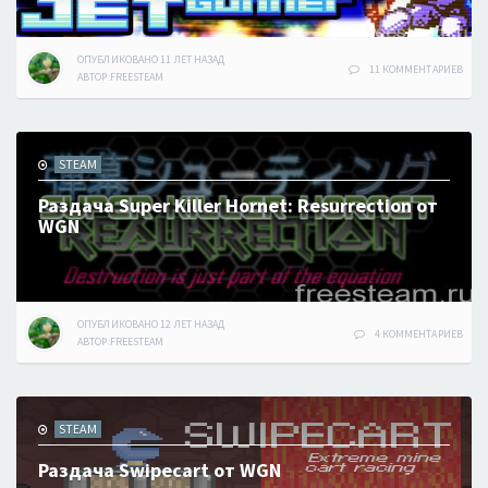
ОПУБЛИКОВАНО
11 ЛЕТ
НАЗАД
11 КОММЕНТАРИЕВ
АВТОР:
FREESTEAM
STEAM
Раздача Super Killer Hornet: Resurrection от
WGN
ОПУБЛИКОВАНО
12 ЛЕТ
НАЗАД
4 КОММЕНТАРИЕВ
АВТОР:
FREESTEAM
STEAM
Раздача Swipecart от WGN