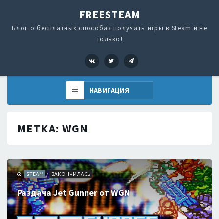
FREESTEAM
Блог о бесплатных способах получать игры в Steam и не
только!
VK
Twitter
Telegram
МЕТКА:
WGN
STEAM
ЗАКОНЧИЛАСЬ
/
Раздача Jet Gunner от WGN