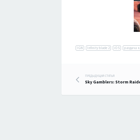
IGN
Infinity blade 2
iOS
раздача 
Навигация
ПРЕДЫДУЩАЯ СТАТЬЯ
Sky Gamblers: Storm Raid
по
записям