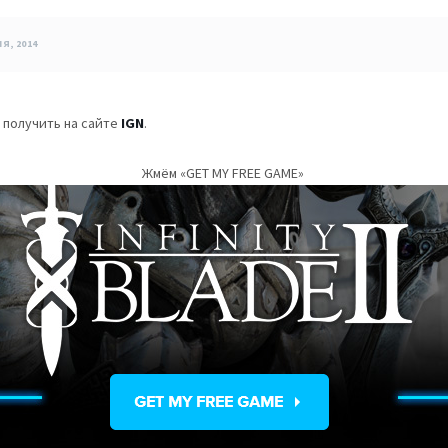
Я, 2014
 получить на сайте
IGN
.
Жмём «GET MY FREE GAME»