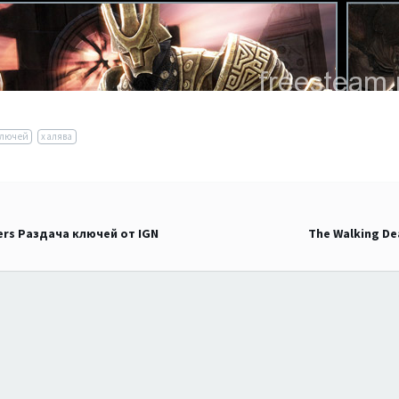
ключей
халява
ers Раздача ключей от IGN
The Walking D