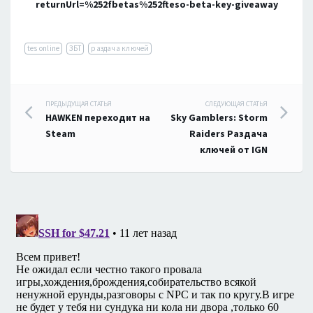
returnUrl=%252fbetas%252fteso-beta-key-giveaway
tes online
ЗБТ
раздача ключей
Навигация
ПРЕДЫДУЩАЯ СТАТЬЯ
СЛЕДУЮЩАЯ СТАТЬЯ
HAWKEN переходит на
Sky Gamblers: Storm
по
Steam
Raiders Раздача
ключей от IGN
записям