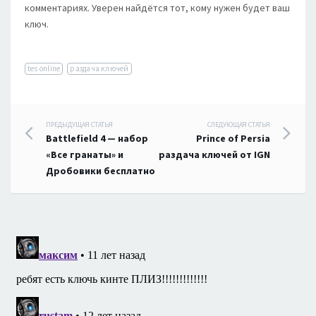
комментариях. Уверен найдётся тот, кому нужен будет ваш
ключ.
tes online
раздача ключей
Навигация
ПРЕДЫДУЩАЯ СТАТЬЯ
СЛЕДУЮЩАЯ СТАТЬЯ
Battlefield 4 — набор
Prince of Persia
по
«Все гранаты» и
раздача ключей от IGN
Дробовики бесплатно
записям