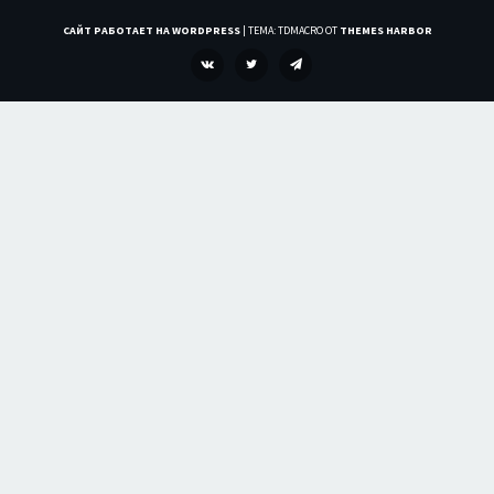
САЙТ РАБОТАЕТ НА WORDPRESS
|
ТЕМА: TDMACRO ОТ
THEMES HARBOR
VK
TWITTER
TELEGRAM