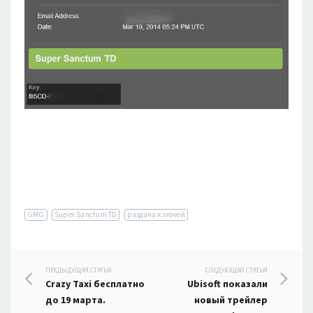
GMG
Super Sanctum TD
раздача ключей
Навигация
ПРЕДЫДУЩАЯ СТАТЬЯ
СЛЕДУЮЩАЯ СТАТЬЯ
Crazy Taxi бесплатно
Ubisoft показали
по
до 19 марта.
новый трейлер