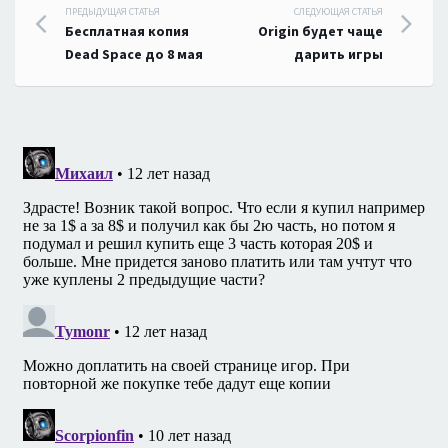
Навигация
ПРЕДЫДУЩАЯ СТАТЬЯ
СЛЕДУЮЩАЯ СТАТЬЯ
Бесплатная копия
Origin будет чаще
по
Dead Space до 8 мая
дарить игры
записям