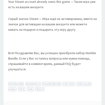
Your Steam account already owns this game — Такая игра уже
есть на вашем аккаунте.
Серый значок Steam — Игра ещё не активирована, жмите на
значок для активации на вашем аккаунте или можете
нажать на подарок и подарить эту игру другу.
Всё! Поздравляю Вас, вы успешно приобрели набор Humble
Bundle. Если у Вас остались вопросы или нужна помощь,
спрашивайте в комментариях, данный FAQ будет
улучшаться.
blinkbundle
bundlestars
Humble Bundle
Indi Gala
Indie royale
origin
Pack
Sale
Steam