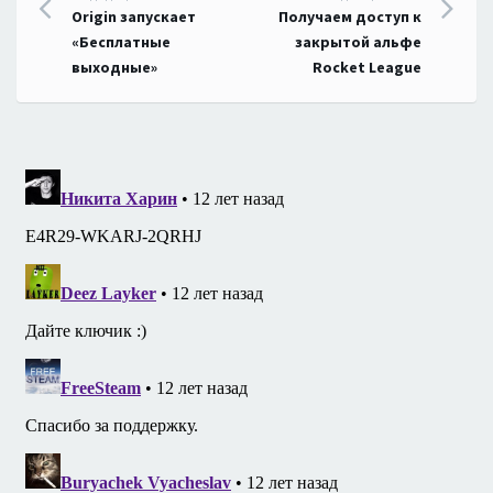
Навигация
Origin запускает
Получаем доступ к
по
«Бесплатные
закрытой альфе
выходные»
Rocket League
записям