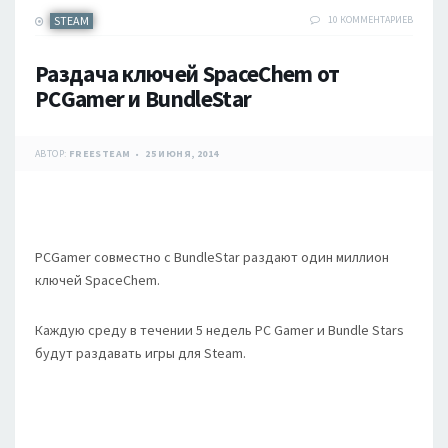
STEAM
10 КОММЕНТАРИЕВ
Раздача ключей SpaceChem от
PСGamer и BundleStar
АВТОР:
FREESTEAM
25 ИЮНЯ, 2014
PСGamer совместно с BundleStar раздают один миллион
ключей SpaceChem.
Каждую среду в течении 5 недель PC Gamer и Bundle Stars
будут раздавать игры для Steam.