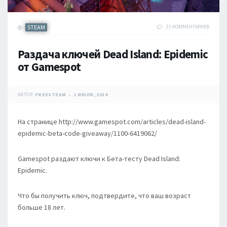
STEAM
21 КОММЕНТАРИЕВ
Раздача ключей Dead Island: Epidemic
от Gamespot
АВТОР:
FREESTEAM
1 ИЮЛЯ, 2014
На странице http://www.gamespot.com/articles/dead-island-
epidemic-beta-code-giveaway/1100-6419062/
Gamespot раздают ключи к Бета-тесту Dead Island:
Epidemic.
Что бы получить ключ, подтвердите, что ваш возраст
больше 18 лет.