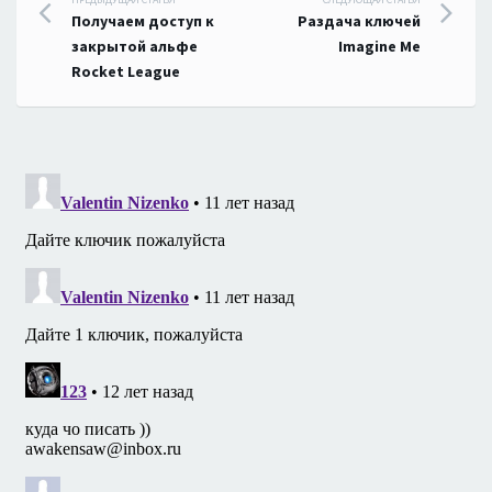
Навигация
Получаем доступ к
Раздача ключей
по
закрытой альфе
Imagine Me
Rocket League
записям