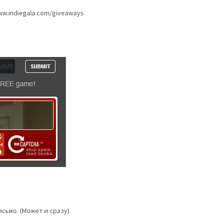
ww.indiegala.com/giveaways
исьмо. (Может и сразу)