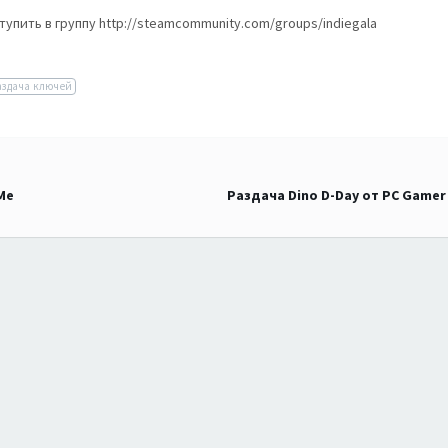
упить в группу http://steamcommunity.com/groups/indiegala
аздача ключей
Me
Раздача Dino D-Day от PC Gamer 