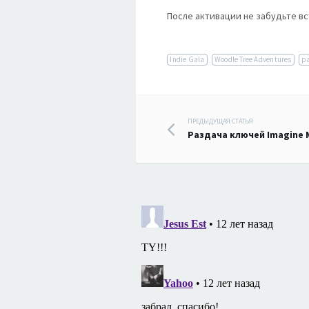
После активации не забудьте вст
Indie Gala
Woodle Tree Adventures
р
Навигация
ПРЕДЫДУЩАЯ СТАТЬЯ
Раздача ключей Imagine 
по
записям