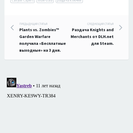
Canyon Capers
Indie Gala
раздача ключей
Навигация
ПРЕДЫДУЩАЯ СТАТЬЯ
СЛЕДУЮЩАЯ СТАТЬЯ
Plants vs. Zombies™
Раздача Knights and
по
Garden Warfare
Merchants от DLH.net
получила «Бесплатные
для Steam.
записям
выходные» на 3 дня.