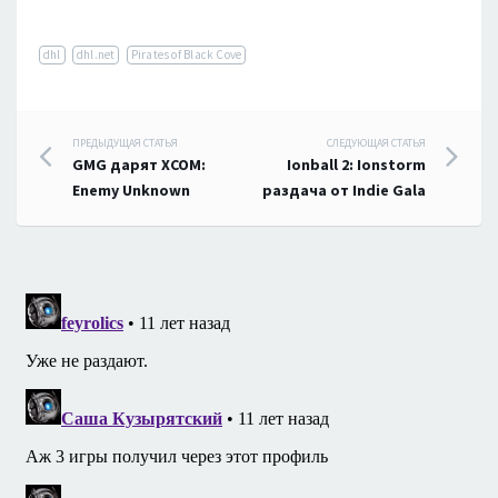
dhl
dhl.net
Pirates of Black Cove
Навигация
ПРЕДЫДУЩАЯ СТАТЬЯ
СЛЕДУЮЩАЯ СТАТЬЯ
GMG дарят XCOM:
Ionball 2: Ionstorm
по
Enemy Unknown
раздача от Indie Gala
записям