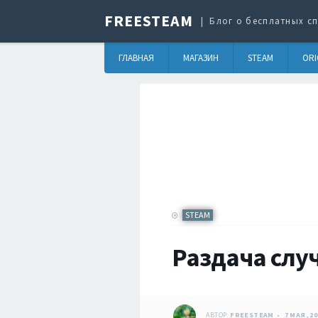
FREESTEAM
Блог о бесплатных сп
ГЛАВНАЯ
МАГАЗИН
STEAM
ORI
STEAM
Раздача случ
АВТОР:
FREESTEAM
7 МАЯ, 20