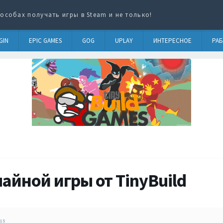
особах получать игры в Steam и не только!
GIN
EPIC GAMES
GOG
UPLAY
ИНТЕРЕСНОЕ
РАБ
айной игры от TinyBuild
15