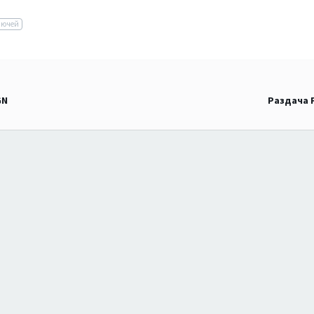
лючей
GN
Раздача F