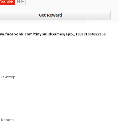
ww.facebook.com/tinyBuildGames/app_185301094822359
 Твиттер.
e Robots.