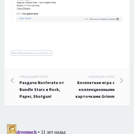
Коллекционные карточки
Навигация
ПРЕДЫДУЩАЯ СТАТЬЯ
СЛЕДУЮЩАЯ СТАТЬЯ
Раздача Nosferatu от
Бесплатная игра с
по
Bundle Stars и Rock,
коллекционными
Paper, Shotgun!
карточками Grimm
записям