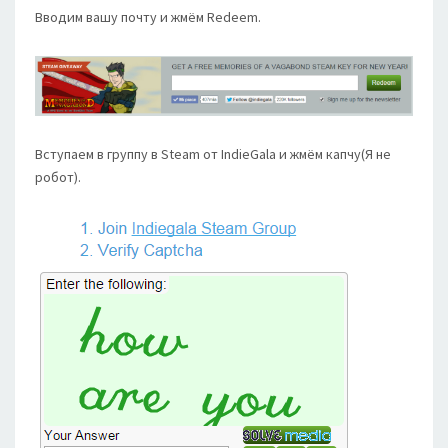
Вводим вашу почту и жмём Redeem.
Вступаем в группу в Steam от IndieGala и жмём капчу(Я не
робот).