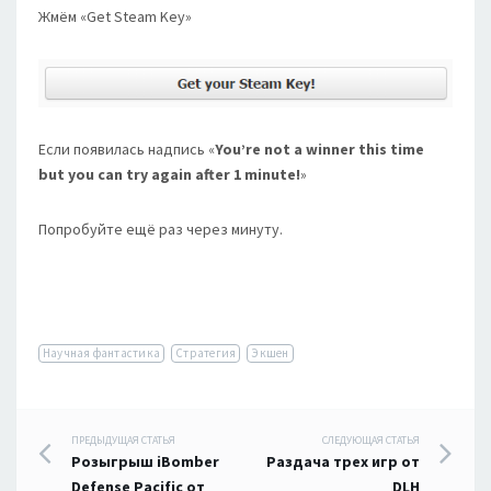
Жмём «Get Steam Key»
Если появилась надпись «
You’re not a winner this time
but you can try again after 1 minute!
»
Попробуйте ещё раз через минуту.
Научная фантастика
Стратегия
Экшен
Навигация
ПРЕДЫДУЩАЯ СТАТЬЯ
СЛЕДУЮЩАЯ СТАТЬЯ
Розыгрыш iBomber
Раздача трех игр от
Defense Pacific от
DLH