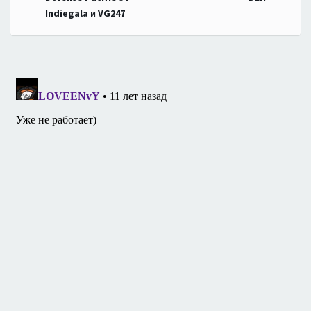
по
Indiegala и VG247
записям