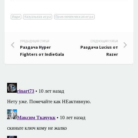
Инди
Казуальная игра
Приключенческая игра
Навигация
ПРЕДЫДУЩАЯ СТАТЬЯ
СЛЕДУЮЩАЯ СТАТЬЯ
Раздача Hyper
Раздача Lucius от
по
Fighters от IndieGala
Razer
записям