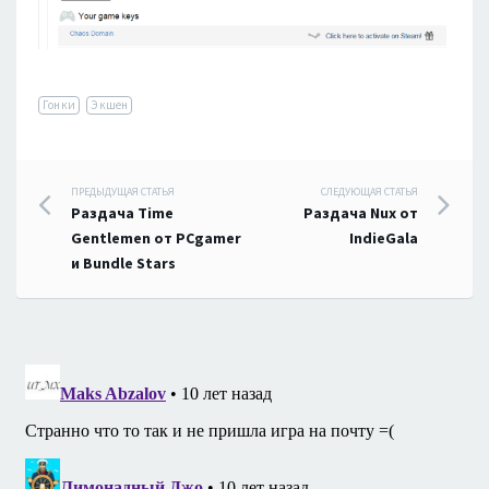
Гонки
Экшен
Навигация
ПРЕДЫДУЩАЯ СТАТЬЯ
СЛЕДУЮЩАЯ СТАТЬЯ
Раздача Time
Раздача Nux от
по
Gentlemen от PCgamer
IndieGala
и Bundle Stars
записям