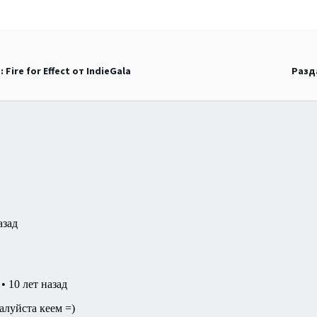
 Fire for Effect от IndieGala
Разд