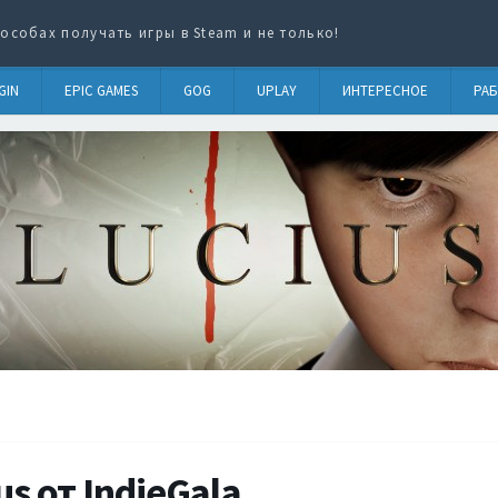
особах получать игры в Steam и не только!
GIN
EPIC GAMES
GOG
UPLAY
ИНТЕРЕСНОЕ
РАБ
s от IndieGala