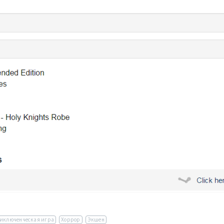
иключенческая игра
Хоррор
Экшен