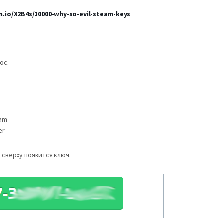
m.io/X2B4s/30000-why-so-evil-steam-keys
ос.
eam
er
 сверху появится ключ.