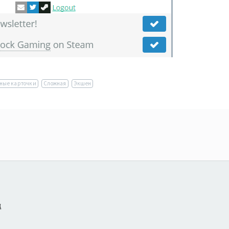
ные карточки
Сложная
Экшен