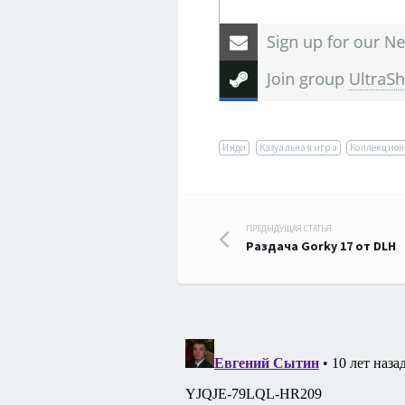
Инди
Казуальная игра
Коллекцион
Навигация
ПРЕДЫДУЩАЯ СТАТЬЯ
Раздача Gorky 17 от DLH
по
записям