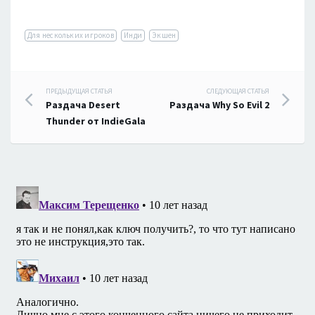
Для нескольких игроков
Инди
Экшен
Навигация
ПРЕДЫДУЩАЯ СТАТЬЯ
СЛЕДУЮЩАЯ СТАТЬЯ
Раздача Desert
Раздача Why So Evil 2
по
Thunder от IndieGala
записям