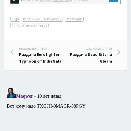
Инди
Коллекционные карточки
Платформе
Приключенческая игра
Навигация
ПРЕДЫДУЩАЯ СТАТЬЯ
СЛЕДУЮЩАЯ СТАТЬЯ
Раздача Eurofighter
Раздача Dead Bits на
по
Typhoon от IndieGala
Gleam
записям