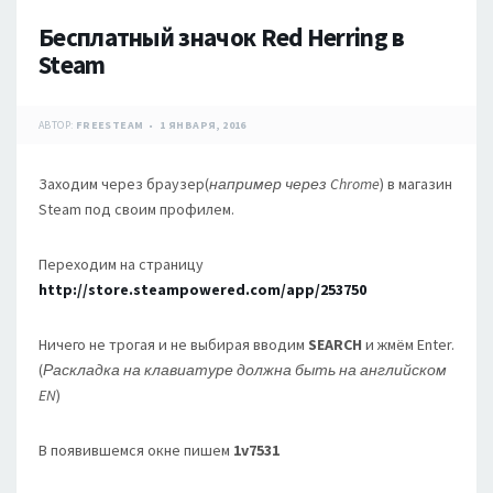
Бесплатный значок Red Herring в
Steam
АВТОР:
FREESTEAM
1 ЯНВАРЯ, 2016
Заходим через браузер(
например через Chrome
) в магазин
Steam под своим профилем.
Переходим на страницу
http://store.steampowered.com/app/253750
Ничего не трогая и не выбирая вводим
SEARCH
и жмём Enter.
(
Раскладка на клавиатуре должна быть на английском
EN
)
В появившемся окне пишем
1v7531