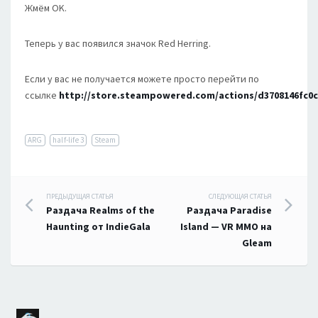
Жмём OK.
Теперь у вас появился значок Red Herring.
Если у вас не получается можете просто перейти по
ссылке
http://store.steampowered.com/actions/d3708146fc0
ARG
half-life 3
Steam
Навигация
ПРЕДЫДУЩАЯ СТАТЬЯ
СЛЕДУЮЩАЯ СТАТЬЯ
Раздача Realms of the
Раздача Paradise
по
Haunting от IndieGala
Island — VR MMO на
Gleam
записям