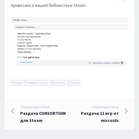
привязана к вашей библиотеке Steam.
Ретро
Ролевая игра
Фэнтези
Экшен
Навигация
ПРЕДЫДУЩАЯ СТАТЬЯ
СЛЕДУЮЩАЯ СТАТЬЯ
Раздача CONSORTIUM
Раздача 11 игр от
по
для Steam
microids
записям