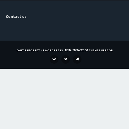
Contact us
САЙТ РАБОТАЕТ НА WORDPRESS
|
ТЕМА: TDMACRO ОТ
THEMES HARBOR
VK
TWITTER
TELEGRAM