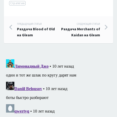
Стратегия
Навигация
ПРЕДЫДУЩАЯ СТАТЬЯ
СЛЕДУЮЩАЯ СТАТЬЯ
Раздача Blood of Old
Раздача Merchants of
по
на Gleam
Kaidan на Gleam
записям