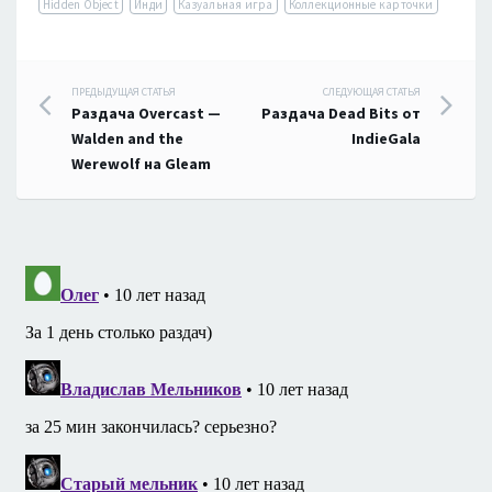
Hidden Object
Инди
Казуальная игра
Коллекционные карточки
Навигация
ПРЕДЫДУЩАЯ СТАТЬЯ
СЛЕДУЮЩАЯ СТАТЬЯ
Раздача Overcast —
Раздача Dead Bits от
по
Walden and the
IndieGala
Werewolf на Gleam
записям