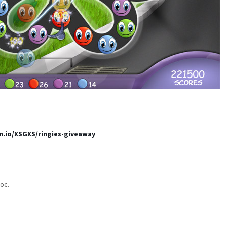
m.io/XSGXS/ringies-giveaway
ос.