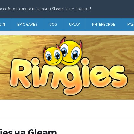
особах получать игры в Steam и не только!
GIN
EPIC GAMES
GOG
UPLAY
ИНТЕРЕСНОЕ
РАБ
ies на Gleam