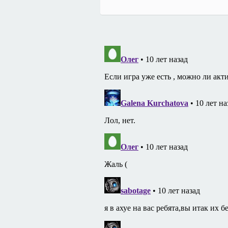
по
записям