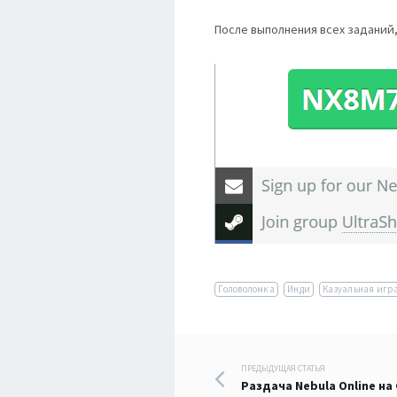
После выполнения всех заданий,
Головоломка
Инди
Казуальная игр
Навигация
ПРЕДЫДУЩАЯ СТАТЬЯ
Раздача Nebula Online на