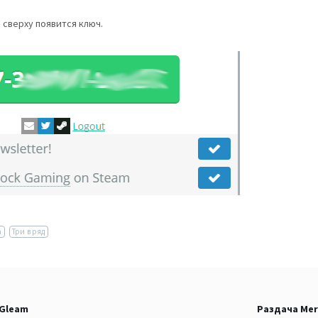
 сверху появится ключ.
а
Три в ряд
 Gleam
Раздача Mer