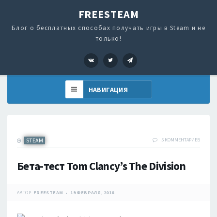
FREESTEAM
Блог о бесплатных способах получать игры в Steam и не
только!
VK
Twitter
Telegram
STEAM
5 КОММЕНТАРИЕВ
Бета-тест Tom Clancy’s The Division
АВТОР:
FREESTEAM
19 ФЕВРАЛЯ, 2016