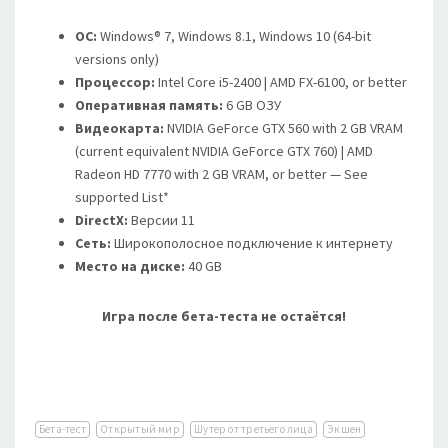
ОС:
Windows® 7, Windows 8.1, Windows 10 (64-bit
versions only)
Процессор:
Intel Core i5-2400 | AMD FX-6100, or better
Оперативная память:
6 GB ОЗУ
Видеокарта:
NVIDIA GeForce GTX 560 with 2 GB VRAM
(current equivalent NVIDIA GeForce GTX 760) | AMD
Radeon HD 7770 with 2 GB VRAM, or better — See
supported List*
DirectX:
Версии 11
Сеть:
Широкополосное подключение к интернету
Место на диске:
40 GB
Игра после бета-теста не остаётся!
Бета-тест
Открытый мир
Шутер от третьего лица
Экшен