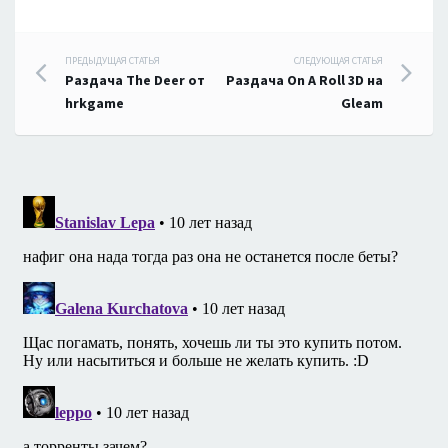
Навигация
ПРЕДЫДУЩАЯ СТАТЬЯ
СЛЕДУЮЩАЯ СТАТЬЯ
Раздача The Deer от
Раздача On A Roll 3D на
по
hrkgame
Gleam
записям