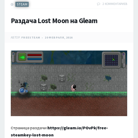
STEAM
2 КОММЕНТАРИЕВ
Раздача Lost Moon на Gleam
АВТОР:
FREESTEAM
20 ФЕВРАЛЯ, 2016
Страница раздачи
https://gleam.io/POvPk/free-
steamkey-lost-moon