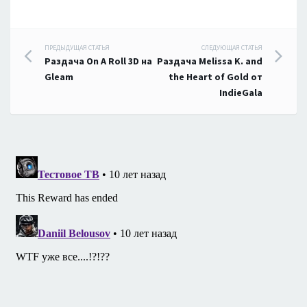
Навигация
ПРЕДЫДУЩАЯ СТАТЬЯ
СЛЕДУЮЩАЯ СТАТЬЯ
Раздача On A Roll 3D на
Раздача Melissa K. and
по
Gleam
the Heart of Gold от
IndieGala
записям