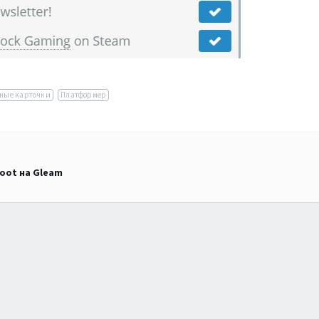
ные карточки
Платформер
boot на Gleam