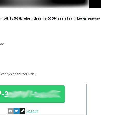
am.io/HtgOG/broken-dreams-5000-free-steam-key-giveaway
ос.
 сверху появится ключ.