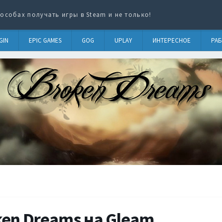
особах получать игры в Steam и не только!
GIN
EPIC GAMES
GOG
UPLAY
ИНТЕРЕСНОЕ
РАБ
ken Dreams на Gleam