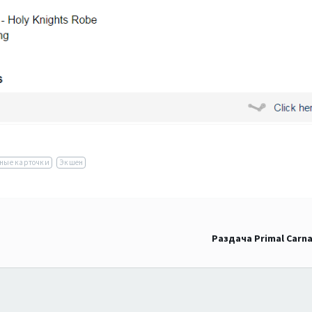
ные карточки
Экшен
Раздача Primal Carna