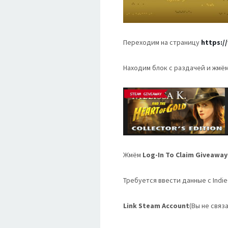
Переходим на страницу
https:/
Находим блок с раздачей и жмём
Жмём
Log-In To Claim Giveaway
Требуется ввести данные с Indi
Link Steam Account
(Вы не связ