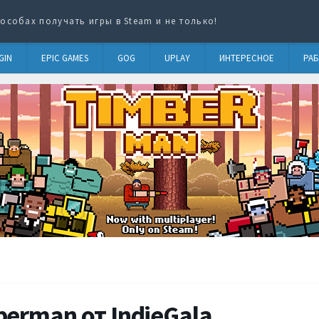
особах получать игры в Steam и не только!
GIN
EPIC GAMES
GOG
UPLAY
ИНТЕРЕСНОЕ
РАБ
erman от IndieGala