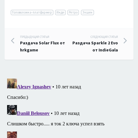
Головоломка-платформер
Инди
Ретро
Экшен
Навигация
ПРЕДЫДУЩАЯ СТАТЬЯ
СЛЕДУЮЩАЯ СТАТЬЯ
Раздача Solar Flux от
Раздача Sparkle 2 Evo
по
hrkgame
от IndieGala
записям