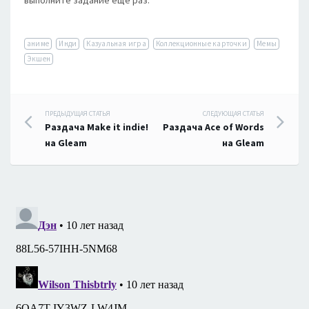
выполните задание ещё раз.
аниме
Инди
Казуальная игра
Коллекционные карточки
Мемы
Экшен
Навигация
ПРЕДЫДУЩАЯ СТАТЬЯ
СЛЕДУЮЩАЯ СТАТЬЯ
Раздача Make it indie!
Раздача Ace of Words
по
на Gleam
на Gleam
записям