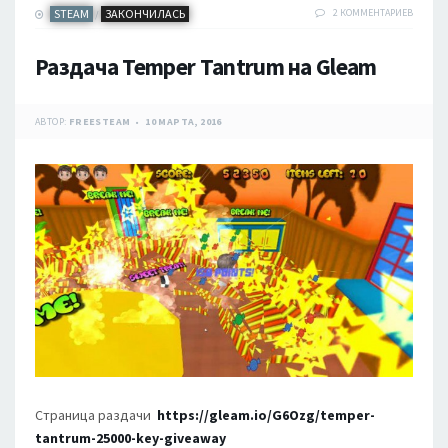
STEAM
ЗАКОНЧИЛАСЬ
2 КОММЕНТАРИЕВ
/
Раздача Temper Tantrum на Gleam
АВТОР:
FREESTEAM
10 МАРТА, 2016
Страница раздачи
https://gleam.io/G6Ozg/temper-
tantrum-25000-key-giveaway