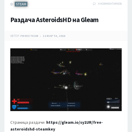
STEAM
4 КОММЕНТАРИЕВ
Раздача AsteroidsHD на Gleam
АВТОР:
FREESTEAM
12 МАРТА, 2016
Страница раздачи
https://gleam.io/sy1UR/free-
asteroidshd-steamkey