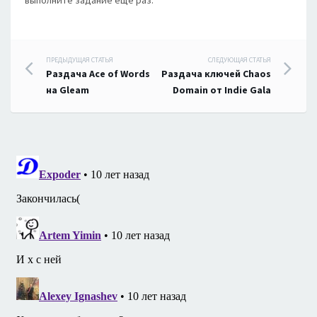
выполните задание ещё раз.
Навигация
ПРЕДЫДУЩАЯ СТАТЬЯ
СЛЕДУЮЩАЯ СТАТЬЯ
Раздача Ace of Words
Раздача ключей Chaos
по
на Gleam
Domain от Indie Gala
записям