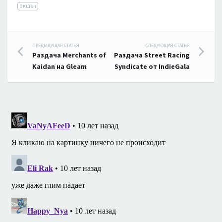
Экшен
Навигация
ПРЕДЫДУЩАЯ СТАТЬЯ
СЛЕДУЮЩАЯ СТАТЬЯ
Раздача Merchants of
Раздача Street Racing
по
Kaidan на Gleam
Syndicate от IndieGala
записям