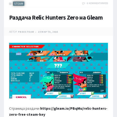
STEAM
6 КОММЕНТАРИЕВ
Раздача Relic Hunters Zero на Gleam
АВТОР:
FREESTEAM
15 МАРТА, 2016
Страница раздачи
https://gleam.io/PBqMu/relic-hunters-
zero-free-steam-key