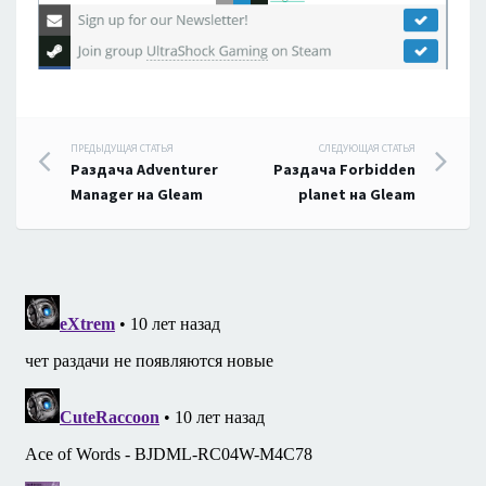
Навигация
ПРЕДЫДУЩАЯ СТАТЬЯ
СЛЕДУЮЩАЯ СТАТЬЯ
Раздача Adventurer
Раздача Forbidden
по
Manager на Gleam
planet на Gleam
записям