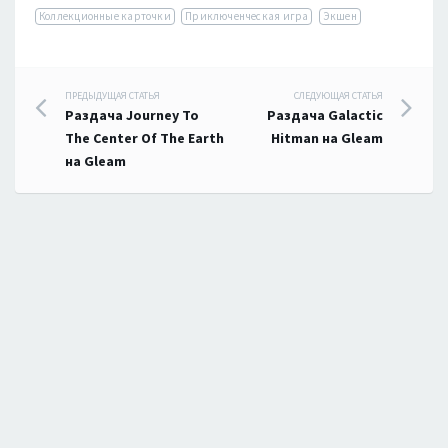
Коллекционные карточки
Приключенческая игра
Экшен
Навигация
ПРЕДЫДУЩАЯ СТАТЬЯ
СЛЕДУЮЩАЯ СТАТЬЯ
Раздача Journey To
Раздача Galactic
по
The Center Of The Earth
Hitman на Gleam
на Gleam
записям