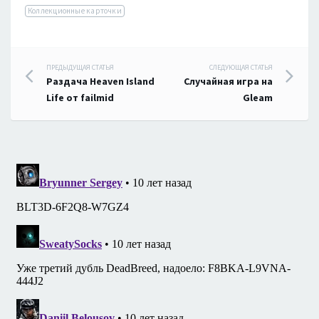
Коллекционные карточки
Навигация
ПРЕДЫДУЩАЯ СТАТЬЯ
СЛЕДУЮЩАЯ СТАТЬЯ
Раздача Heaven Island
Случайная игра на
по
Life от failmid
Gleam
записям