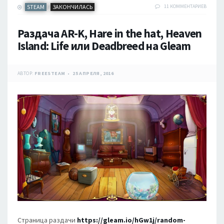
STEAM
ЗАКОНЧИЛАСЬ
11 КОММЕНТАРИЕВ
/
Раздача AR-K, Hare in the hat, Heaven
Island: Life или Deadbreed на Gleam
АВТОР:
FREESTEAM
25 АПРЕЛЯ, 2016
Страница раздачи
https://gleam.io/hGw1j/random-