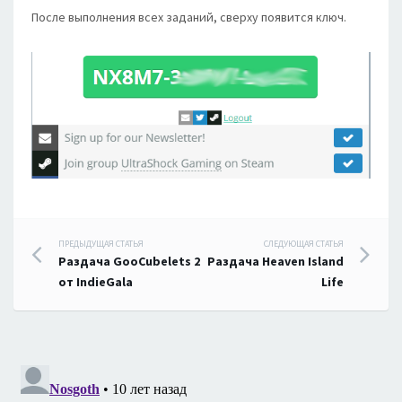
После выполнения всех заданий, сверху появится ключ.
Навигация
ПРЕДЫДУЩАЯ СТАТЬЯ
СЛЕДУЮЩАЯ СТАТЬЯ
Раздача GooCubelets 2
Раздача Heaven Island
по
от IndieGala
Life
записям